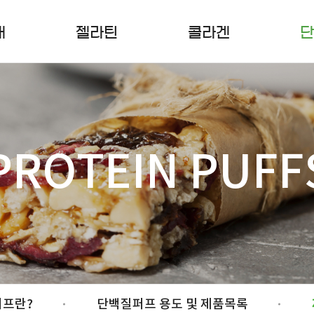
개
젤라틴
콜라겐
단
PROTEIN PUFF
프란?
단백질퍼프 용도
및 제품목록