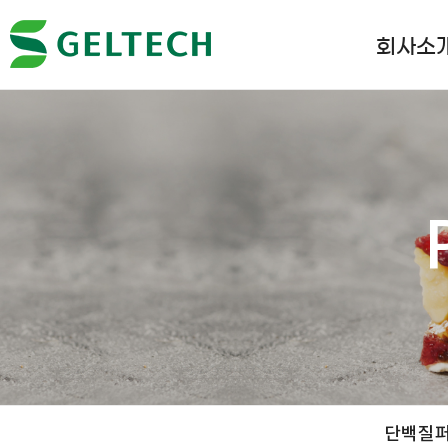
회사소
단백질퍼